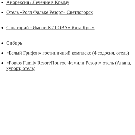
Анорексия / Лечение в Крыму
Отель «Роял Фальке Резорт» Светлогорск
Санаторий «Имени КИРОВА» Ялта Крым
Сибирь
«Белый Грифон» гостиничный комплекс (Феодосия, отель)
«Pontos Family Resort/Понтос Фэмили Резорт» отель (Анапа,
курорт, отель)