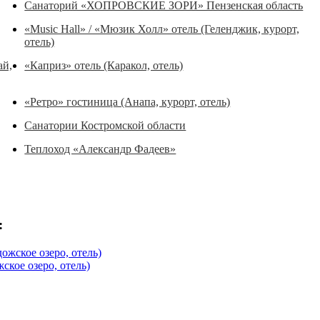
Санаторий «ХОПРОВСКИЕ ЗОРИ» Пензенская область
«Music Hall» / «Мюзик Холл» отель (Геленджик, курорт,
отель)
ай,
«Каприз» отель (Каракол, отель)
«Ретро» гостиница (Анапа, курорт, отель)
Санатории Костромской области
Теплоход «Александр Фадеев»
:
жское озеро, отель)