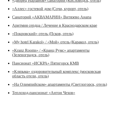
«Дворец Нарзанов» санаторий (Кисловодск, отель)
«Аллес» гостевой дом (Сочи, курорт, отель)
Санаторий «АКВАМАРИН» Витязево Анапа
Аритмия сердца / Лечение в Краснодарском крае
«Покровский» отель (Псков, отель)
«My hotel Karakol» / «Мой» отель (Каракол, отель)
«Kranz Rooms» / «Кранц Румс» апартаменты
(Зеленоградск, отель)
Пансионат «ИСКРА» Пятигорск КМВ
«Клязьма» оздоровительный комплекс (московская
область отели, отель)
«На Олимпийском» апартаменты (Светлогорск, отель)
Теплоход-пансионат «Антон Чехов»