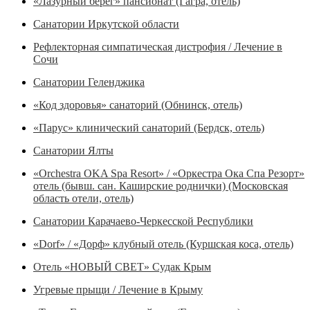
«Лазурный берег» пансионат (Гагра, отель)
Санатории Иркутской области
Рефлекторная симпатическая дистрофия / Лечение в
Сочи
Санатории Геленджика
«Код здоровья» санаторий (Обнинск, отель)
«Парус» клинический санаторий (Бердск, отель)
Санатории Ялты
«Orchestra OKA Spa Resort» / «Оркестра Ока Спа Резорт»
отель (бывш. сан. Каширские роднички) (Московская
область отели, отель)
Санатории Карачаево-Черкесской Республики
«Dorf» / «Дорф» клубный отель (Куршская коса, отель)
Отель «НОВЫЙ СВЕТ» Судак Крым
Угревые прыщи / Лечение в Крыму