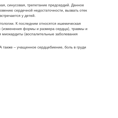
ая, синусовая, трепетание предсердий. Данное
овению сердечной недостаточности, вызвать отек
встречается у детей.
атологии. К последним относятся ишемическая
я (изменения формы и размера сердца), травмы и
 и миокардиты (воспалительные заболевания
А также – учащенное сердцебиение, боль в груди