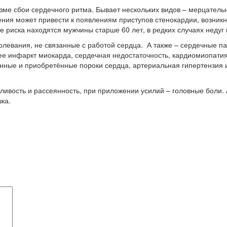
ме сбои сердечного ритма. Бывает нескольких видов – мерцательн
ния может привести к появлениям приступов стенокардии, возникн
пе риска находятся мужчины старше 60 лет, в редких случаях недуг 
олевания, не связанные с работой сердца. А также – сердечные п
ее инфаркт миокарда, сердечная недостаточность, кардиомиопати
ённые и приобретённые пороки сердца, артериальная гипертензия
ивость и рассеянность, при приложении усилий – головные боли. 
ка.