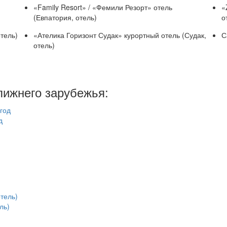
«Family Resort» / «Фемили Резорт» отель
«
(Евпатория, отель)
о
отель)
«Ателика Горизонт Судак» курортный отель (Судак,
С
отель)
лижнего зарубежья:
д
ль)