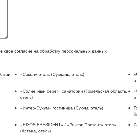
е свое согласие на обработку персональных данных
Алтай,
«Сокол» отель (Суздаль, отель)
«
о
«Солнечный берег» санаторий (Гомельская область,
«
отель)
о
«Интер-Сухум» гостиница (Сухум, отель)
Г
К
«RIXOS PRESIDENT» / «Риксос Презент» отель
С
(Астана, отель)