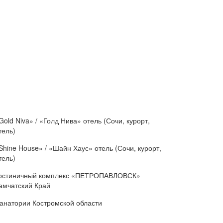
Gold Niva» / «Голд Нива» отель (Сочи, курорт,
тель)
Shine House» / «Шайн Хаус» отель (Сочи, курорт,
тель)
остиничный комплекс «ПЕТРОПАВЛОВСК»
амчатский Край
анатории Костромской области