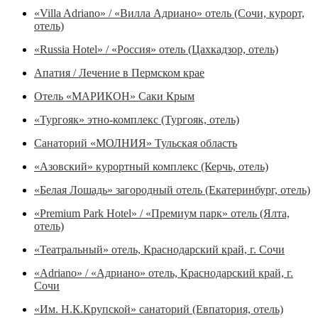
«Villa Adriano» / «Вилла Адриано» отель (Сочи, курорт,
отель)
«Russia Hotel» / «Россия» отель (Цахкадзор, отель)
Апатия / Лечение в Пермском крае
Отель «МАРИКОН» Саки Крым
«Тургояк» этно-комплекс (Тургояк, отель)
Санаторий «МОЛНИЯ» Тульская область
«Азовский» курортный комплекс (Керчь, отель)
«Белая Лошадь» загородный отель (Екатеринбург, отель)
«Premium Park Hotel» / «Премиум парк» отель (Ялта,
отель)
«Театральный» отель, Краснодарский край, г. Сочи
«Adriano» / «Адриано» отель, Краснодарский край, г.
Сочи
«Им. Н.К.Крупской» санаторий (Евпатория, отель)