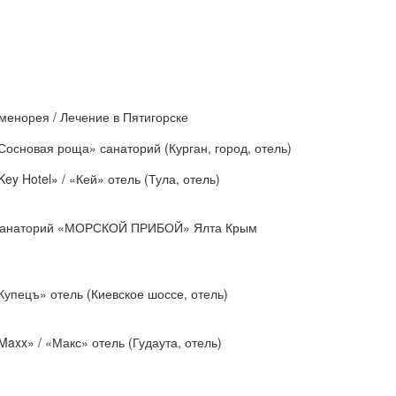
менорея / Лечение в Пятигорске
Сосновая роща» санаторий (Курган, город, отель)
Key Hotel» / «Кей» отель (Тула, отель)
анаторий «МОРСКОЙ ПРИБОЙ» Ялта Крым
Купецъ» отель (Киевское шоссе, отель)
Maxx» / «Макс» отель (Гудаута, отель)