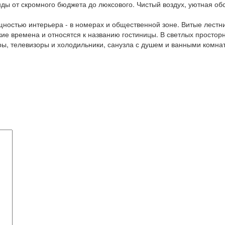
ды от скромного бюджета до люксового. Чистый воздух, уютная об
ящностью интерьера - в номерах и общественной зоне. Витые лест
е времена и относятся к названию гостиницы. В светлых просто
ры, телевизоры и холодильники, санузла с душем и ванными комна