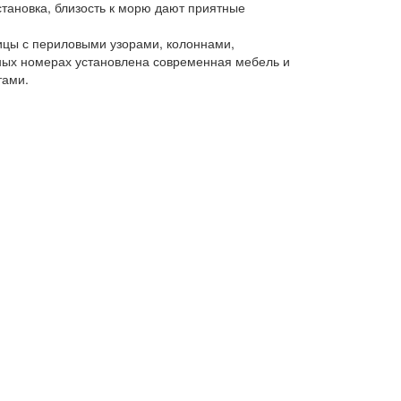
становка, близость к морю дают приятные
ницы с периловыми узорами, колоннами,
рных номерах установлена современная мебель и
тами.