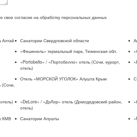
е свое согласие на обработку персональных данных
 Алтай
Санатории Свердловской области
А
«Фешенель» термальный парк, Тюменская обл.
«
«Portobello» / «Портобелло» отель (Сочи, курорт,
«
отель)
Отель «МОРСКОЙ УГОЛОК» Алушта Крым
С
 (Сочи,
 отель)
«DeLore» / «ДэЛор» отель (Домодедовский район,
«
отель)
к КМВ
Санатории Алушты
«