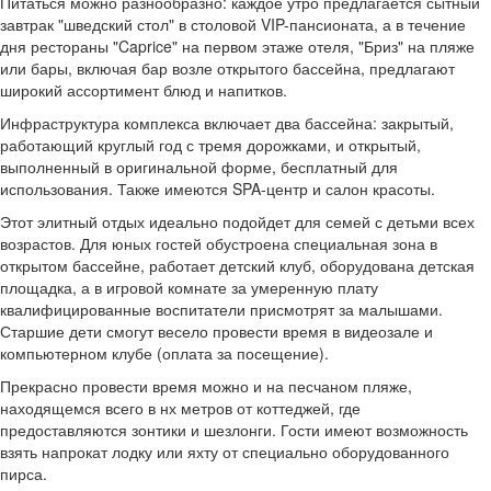
Питаться можно разнообразно: каждое утро предлагается сытный
завтрак "шведский стол" в столовой VIP-пансионата, а в течение
дня рестораны "Caprice" на первом этаже отеля, "Бриз" на пляже
или бары, включая бар возле открытого бассейна, предлагают
широкий ассортимент блюд и напитков.
Инфраструктура комплекса включает два бассейна: закрытый,
работающий круглый год с тремя дорожками, и открытый,
выполненный в оригинальной форме, бесплатный для
использования. Также имеются SPA-центр и салон красоты.
Этот элитный отдых идеально подойдет для семей с детьми всех
возрастов. Для юных гостей обустроена специальная зона в
открытом бассейне, работает детский клуб, оборудована детская
площадка, а в игровой комнате за умеренную плату
квалифицированные воспитатели присмотрят за малышами.
Старшие дети смогут весело провести время в видеозале и
компьютерном клубе (оплата за посещение).
Прекрасно провести время можно и на песчаном пляже,
находящемся всего в нх метров от коттеджей, где
предоставляются зонтики и шезлонги. Гости имеют возможность
взять напрокат лодку или яхту от специально оборудованного
пирса.