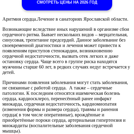
СМОТРЕТЬ ЦЕНЫ НА 2026 ГОД
Аритмия сердца.Лечение в санаториях Ярославской области.
Возникающие вследствие иных нарушений в организме сбои
сердечного ритма. Бывает нескольких видов – мерцательная,
синусовая, трепетание предсердий. Данное заболевание без
своевременной диагностики и лечения может привести к
появлениям приступов стенокардии, возникновению
сердечной недостаточности, вызвать отек легких и даже
остановку сердца. Чаще всего в группе риска находятся
мужчины старше 60 лет, в редких случаях недуг встречается у
детей.
Причинами появления заболевания могут стать заболевания,
не связанные с работой сердца. А также – сердечные
патологии. К последним относятся ишемическая болезнь
сердца, кардиосклероз, перенесённый ранее инфаркт
миокарда, сердечная недостаточность, кардиомиопатия
(изменения формы и размера сердца), травмы и ранения
сердца( в том числе оперативные), врождённые и
приобретённые пороки сердца, артериальная гипертензия и
миокардиты (воспалительные заболевания сердечной
мышцы).