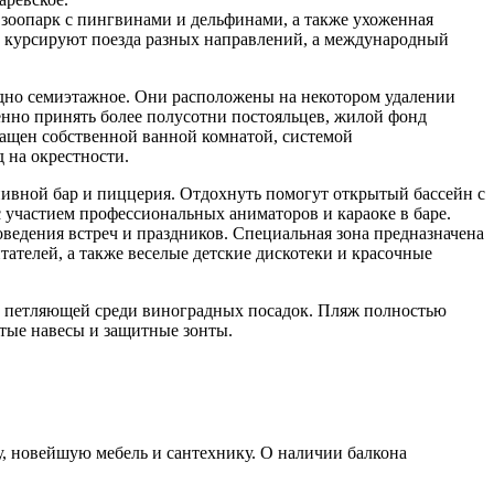
 зоопарк с пингвинами и дельфинами, а также ухоженная
у курсируют поезда разных направлений, а международный
одно семиэтажное. Они расположены на некотором удалении
енно принять более полусотни постояльцев, жилой фонд
нащен собственной ванной комнатой, системой
 на окрестности.
пивной бар и пиццерия. Отдохнуть помогут открытый бассейн с
с участием профессиональных аниматоров и караоке в баре.
оведения встреч и праздников. Специальная зона предназначена
тателей, а также веселые детские дискотеки и красочные
е, петляющей среди виноградных посадок. Пляж полностью
тые навесы и защитные зонты.
у, новейшую мебель и сантехнику. О наличии балкона