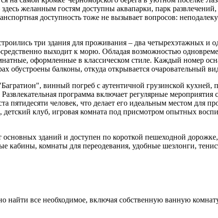
 здесь желанным гостям доступны аквапарки, парк развлечений,
анспортная доступность тоже не вызывает вопросов: неподалек
строились три здания для проживания – два четырехэтажных и 
епосредственно выходит к морю. Обладая возможностью одноврем
омнатные, оформленные в классическом стиле. Каждый номер ос
х обустроены балконы, откуда открывается очаровательный вид
"Багратион", винный погреб с аутентичной грузинской кухней, 
. Развлекательная программа включает регулярные мероприятия 
та пятидесяти человек, что делает его идеальным местом для пр
а, детский клуб, игровая комната под присмотром опытных воспи
от основных зданий и доступен по короткой пешеходной дорожк
е кабины, комнаты для переодевания, удобные шезлонги, тенис
но найти все необходимое, включая собственную ванную комнат