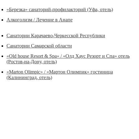
«Березка» санаторий-профилакторий (Уфа, отель)
Алкоголизм / Лечение в Анапе
Санатории Карачаево-Черкесской Республики
Санатории Самарской области
«Old house Resort & Spa» / «Олд Хаус Резорт и Спа» отель
(Ростов-на-Дону, отель)
«Marton Olimpic» / «Мартон Олимпик» гостиница
(Калининград, отель)