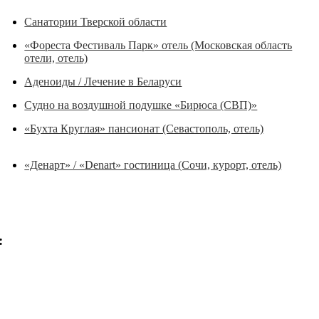
Санатории Тверской области
«Фореста Фестиваль Парк» отель (Московская область
отели, отель)
Аденоиды / Лечение в Беларуси
Судно на воздушной подушке «Бирюса (СВП)»
«Бухта Круглая» пансионат (Севастополь, отель)
«Денарт» / «Denart» гостиница (Сочи, курорт, отель)
: