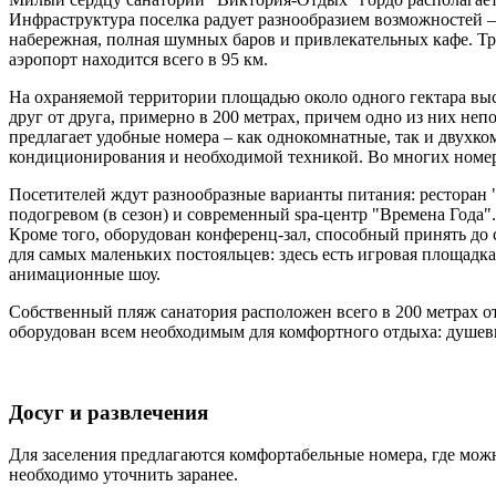
Инфраструктура поселка радует разнообразием возможностей –
набережная, полная шумных баров и привлекательных кафе. Тр
аэропорт находится всего в 95 км.
На охраняемой территории площадью около одного гектара вы
друг от друга, примерно в 200 метрах, причем одно из них н
предлагает удобные номера – как однокомнатные, так и двухк
кондиционирования и необходимой техникой. Во многих номера
Посетителей ждут разнообразные варианты питания: ресторан 
подогревом (в сезон) и современный spa-центр "Времена Года"
Кроме того, оборудован конференц-зал, способный принять до с
для самых маленьких постояльцев: здесь есть игровая площадк
анимационные шоу.
Собственный пляж санатория расположен всего в 200 метрах 
оборудован всем необходимым для комфортного отдыха: душевы
Досуг и развлечения
Для заселения предлагаются комфортабельные номера, где мож
необходимо уточнить заранее.