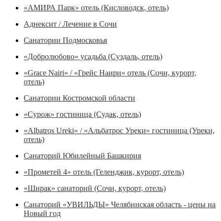
«АМИРА Парк» отель (Кисловодск, отель)
Аднексит / Лечение в Сочи
Санатории Подмосковья
«Добролюбово» усадьба (Суздаль, отель)
«Grace Nairi» / «Грейс Наири» отель (Сочи, курорт,
отель)
Санатории Костромской области
«Сурож» гостиница (Судак, отель)
«Albatros Ureki» / «Альбатрос Уреки» гостиница (Уреки,
отель)
Санаторий Юбилейный Башкирия
«Прометей 4» отель (Геленджик, курорт, отель)
«Ширак» санаторий (Сочи, курорт, отель)
Санаторий «УВИЛЬДЫ» Челябинская область - цены на
Новый год