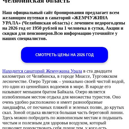
Челябинская область
Наш официальный сайт бронирования предлагает всем
желающим путевки в санаторий «ЖЕМЧУЖИНА
УРАЛА» (Челябинская область) с лечением недорого,цены
на 2026 год от 1950 рублей на 1 человека в сутки, Акции и
скидки для пенсионеров.Всю информацию уточняйте у
наших специалистов.
СМОТРЕТЬ ЦЕНЫ НА 2026 ГОД
Находится санаторий Жемчужина Урала
в ста двадцати
километрах от Челябинска, в городе Миассе, Тургоякском
лесничестве. Озеро Тургояк – уникально своей чистой водой,
это один из ценнейших водоемов в мире. В народе его
называют меньшим братом Байкала. Озеро является
излюбленным местом отдыха для множества туристов. Оно
очень удобно расположено и имеет разнообразные
ландшафты, от песчаных пляжей и зеленых полян, до крутых
скал. Зоной отдыха является большая часть береговой линии.
Здесь можно побродить по живописным местам и подышать
чистым и полезным для здоровья воздухом, который
позволяет почувствовать себя лучше тем, у кого есть