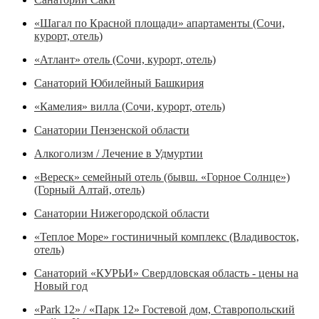
«Шагал по Красной площади» апартаменты (Сочи,
курорт, отель)
«Атлант» отель (Сочи, курорт, отель)
Санаторий Юбилейный Башкирия
«Камелия» вилла (Сочи, курорт, отель)
Санатории Пензенской области
Алкоголизм / Лечение в Удмуртии
«Вереск» семейный отель (бывш. «Горное Солнце»)
(Горный Алтай, отель)
Санатории Нижегородской области
«Теплое Море» гостиничный комплекс (Владивосток,
отель)
Санаторий «КУРЬИ» Свердловская область - цены на
Новый год
«Park 12» / «Парк 12» Гостевой дом, Ставропольский