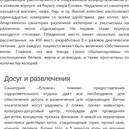
х этажном корпусе на берегу озера Еловое. Недалеко от санатория
находятся магазин, кафе, бар, и тд. Жилой комплекс располагает
одиннадцатью номерами со всеми удобствами, два холла, зал.
Апартаменты санатория различной категории и рассчитаны на
различное число отдыхающих. На первом этаже корпуса
находится столовая. Обеденное место имеет несколько залов
рассчитанных, на 400 мест, разработано 3-х разовое диетическое
питание, для каждого пациента может быть включено собственное
меню. Главное, что все блюда строго сбалансированы по
соотношению белков, жиров и углеводов, а также просчитаны по
количеству калорий.
Досуг и развлечения
Санаторий «Еловое» помимо предоставления
оздоровительного отдыха, дает все необходимое для
обеспечения досуга и развлечения для отдыхающих. Летом
посетителей могут радовать 2 пляжа, прокат инвентаря,
культурно-досуговый центр, площадка для проведения
дискотек, концертов, проката фильмов. А зимой на территории
комплекса действуют каток, стационарные горки, прокат лыж,
коньков, ледянок. Кроме того, в 5 минутах езды на машине