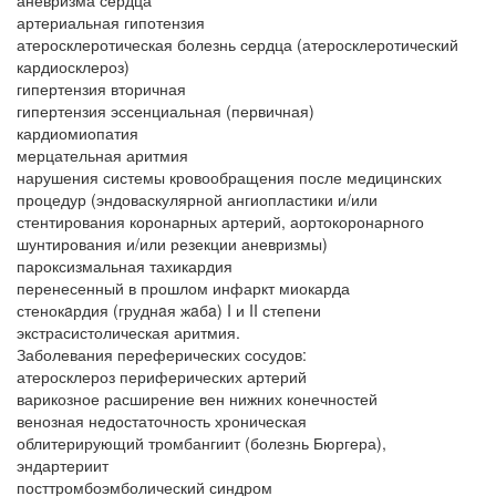
аневризма сердца
артериальная гипотензия
атеросклеротическая болезнь сердца (атеросклеротический
кардиосклероз)
гипертензия вторичная
гипертензия эссенциальная (первичная)
кардиомиопатия
мерцательная аритмия
нарушения системы кровообращения после медицинских
процедур (эндоваскулярной ангиопластики и/или
стентирования коронарных артерий, аортокоронарного
шунтирования и/или резекции аневризмы)
пароксизмальная тахикардия
перенесенный в прошлом инфаркт миокарда
стенокaрдия (груднaя жaбa) I и II степени
экстрасистолическая аритмия.
Заболевания переферических сосудов:
атеросклероз периферических артерий
варикозное расширение вен нижних конечностей
венозная недостаточность хроническая
облитерирующий тромбангиит (болезнь Бюргера),
эндартериит
посттромбоэмболический синдром