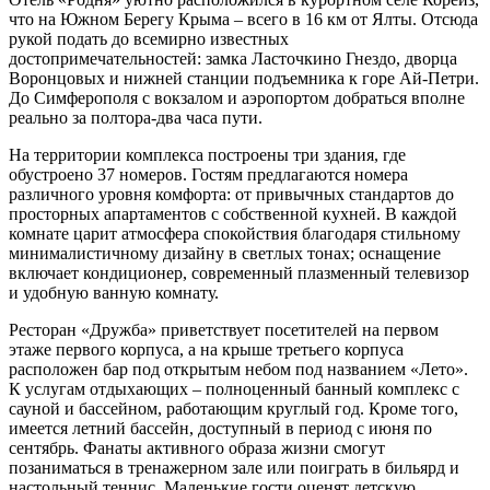
что на Южном Берегу Крыма – всего в 16 км от Ялты. Отсюда
рукой подать до всемирно известных
достопримечательностей: замка Ласточкино Гнездо, дворца
Воронцовых и нижней станции подъемника к горе Ай-Петри.
До Симферополя с вокзалом и аэропортом добраться вполне
реально за полтора-два часа пути.
На территории комплекса построены три здания, где
обустроено 37 номеров. Гостям предлагаются номера
различного уровня комфорта: от привычных стандартов до
просторных апартаментов с собственной кухней. В каждой
комнате царит атмосфера спокойствия благодаря стильному
минималистичному дизайну в светлых тонах; оснащение
включает кондиционер, современный плазменный телевизор
и удобную ванную комнату.
Ресторан «Дружба» приветствует посетителей на первом
этаже первого корпуса, а на крыше третьего корпуса
расположен бар под открытым небом под названием «Лето».
К услугам отдыхающих – полноценный банный комплекс с
сауной и бассейном, работающим круглый год. Кроме того,
имеется летний бассейн, доступный в период с июня по
сентябрь. Фанаты активного образа жизни смогут
позаниматься в тренажерном зале или поиграть в бильярд и
настольный теннис. Маленькие гости оценят детскую