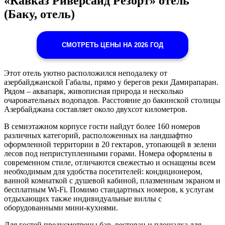
«Кавказ Риверсайд Резорт» отель
(Баку, отель)
СМОТРЕТЬ ЦЕНЫ НА 2026 ГОД
Этот отель уютно расположился неподалеку от
азербайджанской Габалы, прямо у берегов реки Дамирапаран.
Рядом – аквапарк, живописная природа и несколько
очаровательных водопадов. Расстояние до бакинской столицы
Азербайджана составляет около двухсот километров.
В семиэтажном корпусе гости найдут более 160 номеров
различных категорий, расположенных на ландшафтно
оформленной территории в 20 гектаров, утопающей в зелени
лесов под неприступленными горами. Номера оформлены в
современном стиле, отличаются свежестью и оснащены всем
необходимым для удобства посетителей: кондиционером,
ванной комнаткой с душевой кабиной, плазменным экраном и
бесплатным Wi-Fi. Помимо стандартных номеров, к услугам
отдыхающих также индивидуальные виллы с
оборудованными мини-кухнями.
Для гостей предусмотрены бар, ресторан и площадка для