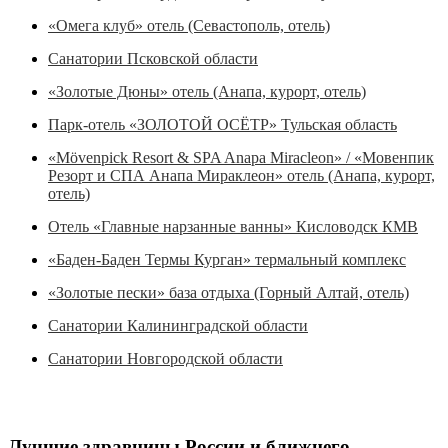
«Омега клуб» отель (Севастополь, отель)
Санатории Псковской области
«Золотые Дюны» отель (Анапа, курорт, отель)
Парк-отель «ЗОЛОТОЙ ОСЁТР» Тульская область
«Mövenpick Resort & SPA Anapa Miracleon» / «Мовенпик
Резорт и СПА Анапа Мираклеон» отель (Анапа, курорт,
отель)
Отель «Главные нарзанные ванны» Кисловодск КМВ
«Баден-Баден Термы Курган» термальный комплекс
«Золотые пески» база отдыха (Горный Алтай, отель)
Санатории Калининградской области
Санатории Новгородской области
Лучшие здравницы России и ближнего