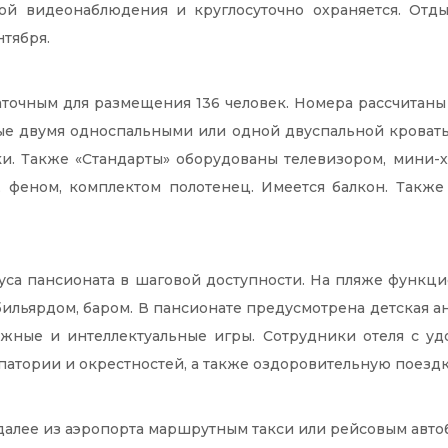
мой видеонаблюдения и круглосуточно охраняется. От
нтября.
аточным для размещения 136 человек. Номера рассчитаны
ые двумя односпальными или одной двуспальной кровать
ки. Также «Стандарты» оборудованы телевизором, мини-х
, феном, комплектом полотенец. Имеется балкон. Также
са пансионата в шаговой доступности. На пляже функци
 бильярдом, баром. В пансионате предусмотрена детская 
жные и интеллектуальные игры. Сотрудники отеля с уд
атории и окрестностей, а также оздоровительную поездк
 далее из аэропорта маршрутным такси или рейсовым авт