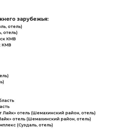
жнего зарубежья:
, отель)
к КМВ
ь)
асть
нт Лайк» отель (Шемахинский район, отель)