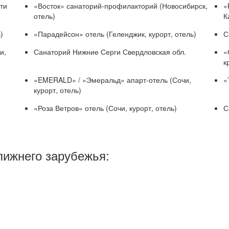
ти
«Восток» санаторий-профилакторий (Новосибирск,
«
отель)
К
)
«Парадейсон» отель (Геленджик, курорт, отель)
С
и,
Санаторий Нижние Серги Свердловская обл.
«
к
«EMERALD» / «Эмеральд» апарт-отель (Сочи,
«
курорт, отель)
«Роза Ветров» отель (Сочи, курорт, отель)
С
лижнего зарубежья: