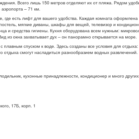
ения. Всего лишь 150 метров отделяют их от пляжа. Рядом удобн
 аэропорта – 71 км.
, где есть лифт для вашего удобства. Каждая комната оформлена
остель, мягкие диваны, шкафы для вещей, телевизор и кондицион
нца и средства гигиены. Кухня оборудована всем нужным: микрово
Вид из окна захватывает дух – он панорамно открывается на море.
 плавным спуском к воде. Здесь созданы все условия для отдыха: 
го отдыха смогут насладиться разнообразием водных развлечений.
лодильник, кухонные принадлежности, кондиционер и много други
ого, 17Б, корп. 1