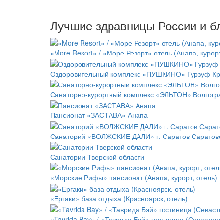
Лучшие здравницы России и б
«More Resort» / «Море Резорт» отель (Анапа, курорт
Оздоровительный комплекс «ПУШКИНО» Гурзуф К
Санаторно-курортный комплекс «ЭЛЬТОН» Волгогра
Пансионат «ЗАСТАВА» Анапа
Санаторий «ВОЛЖСКИЕ ДАЛИ» г. Саратов Саратовс
Санатории Тверской области
«Морские Рифы» пансионат (Анапа, курорт, отель)
«Ергаки» база отдыха (Красноярск, отель)
«Tavrida Bay» / «Таврида Бэй» гостиница (Севастоп