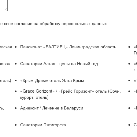
е свое согласие на обработку персональных данных
овская
Пансионат «БАЛТИЕЦ» Ленинградская область
«
Г
рова»
Санатории Алтая - цены на Новый год
«
г
отель)
«Крым-Дрим» отель Ялта Крым
«
«Grace Gorizont» / «Грейс Горизонт» отель (Сочи,
«
курорт, отель)
ь,
Аднексит / Лечение в Беларуси
«
Санатории Пятигорска
С