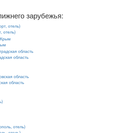
лижнего зарубежья:
, отель)
рым
дская область
кая область
оль, отель)