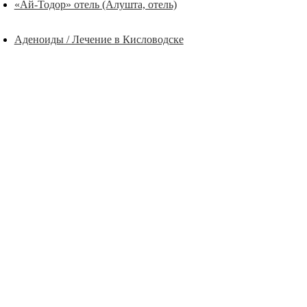
«Ай-Тодор» отель (Алушта, отель)
Аденоиды / Лечение в Кисловодске