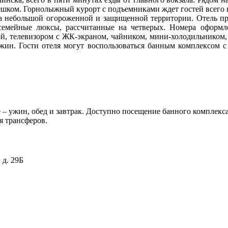
 пешком. Горнолыжный курорт с подъемниками ждет гостей всего 
а небольшой огороженной и защищенной территории. Отель пре
семейные люксы, рассчитанные на четверых. Номера оформле
й, телевизором с ЖК-экраном, чайником, мини-холодильником
 ужин. Гости отеля могут воспользоваться банным комплексом с
 – ужин, обед и завтрак. Доступно посещение банного комплекс
я трансферов.
 д. 29Б