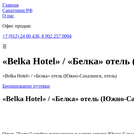
Главная
Санатории РФ
О нас
Офис продаж:
+7 (912) 24 00 438
,
8 902 257 0004
☰
«Belka Hotel» / «Белка» отел
«Belka Hotel» / «Белка» отель (Южно-Сахалинск, отель)
Бронирование путевки
«Belka Hotel» / «Белка» отель (Южно-С
Отель "Белка" удобно расположен в самом сердце Южно-Сахали