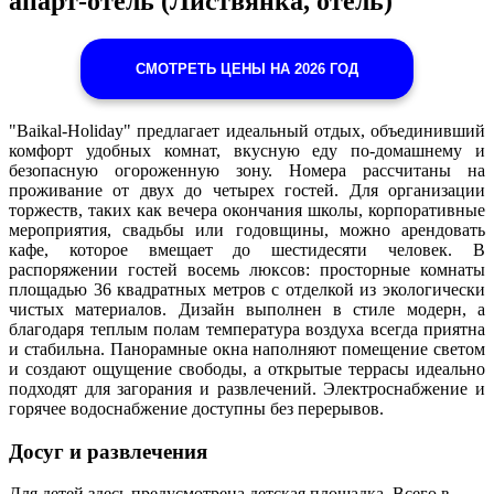
апарт-отель (Листвянка, отель)
СМОТРЕТЬ ЦЕНЫ НА 2026 ГОД
"Baikal-Holiday" предлагает идеальный отдых, объединивший
комфорт удобных комнат, вкусную еду по-домашнему и
безопасную огороженную зону. Номера рассчитаны на
проживание от двух до четырех гостей. Для организации
торжеств, таких как вечера окончания школы, корпоративные
мероприятия, свадьбы или годовщины, можно арендовать
кафе, которое вмещает до шестидесяти человек. В
распоряжении гостей восемь люксов: просторные комнаты
площадью 36 квадратных метров с отделкой из экологически
чистых материалов. Дизайн выполнен в стиле модерн, а
благодаря теплым полам температура воздуха всегда приятна
и стабильна. Панорамные окна наполняют помещение светом
и создают ощущение свободы, а открытые террасы идеально
подходят для загорания и развлечений. Электроснабжение и
горячее водоснабжение доступны без перерывов.
Досуг и развлечения
Для детей здесь предусмотрена детская площадка. Всего в