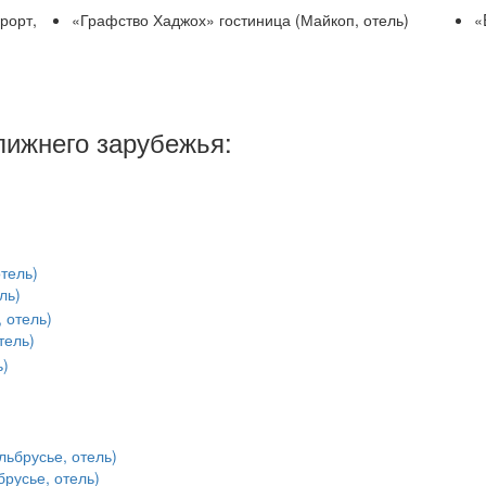
рорт,
«Графство Хаджох» гостиница (Майкоп, отель)
«
лижнего зарубежья:
ль)
тель)
брусье, отель)