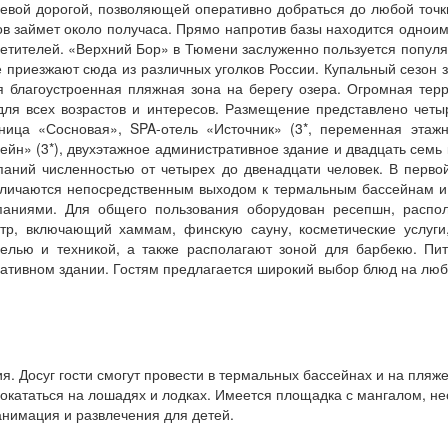
цевой дорогой, позволяющей оперативно добраться до любой точк
лов займет около получаса. Прямо напротив базы находится одноим
етителей. «Верхний Бор» в Тюмени заслуженно пользуется попул
приезжают сюда из различных уголков России. Купальный сезон з
 благоустроенная пляжная зона на берегу озера. Огромная тер
для всех возрастов и интересов. Размещение представлено четы
ница «Сосновая», SPA-отель «Источник» (3*, переменная этаж
н» (3*), двухэтажное административное здание и двадцать семь к
мпаний численностью от четырех до двенадцати человек. В перво
личаются непосредственным выходом к термальным бассейнам и 
аниями. Для общего пользования оборудован ресепшн, распо
тр, включающий хаммам, финскую сауну, косметические услуги,
лью и техникой, а также располагают зоной для барбекю. Пита
тивном здании. Гостям предлагается широкий выбор блюд на любо
я. Досуг гости смогут провести в термальных бассейнах и на пляже
покататься на лошадях и лодках. Имеется площадка с мангалом, не
нимация и развлечения для детей.