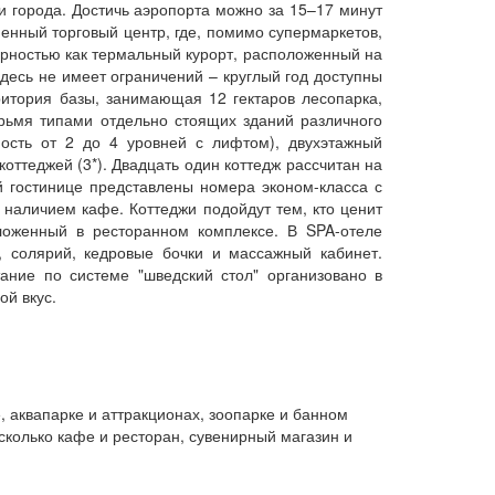
и города. Достичь аэропорта можно за 15–17 минут
енный торговый центр, где, помимо супермаркетов,
ярностью как термальный курорт, расположенный на
десь не имеет ограничений – круглый год доступны
ритория базы, занимающая 12 гектаров лесопарка,
рьмя типами отдельно стоящих зданий различного
ность от 2 до 4 уровней с лифтом), двухэтажный
оттеджей (3*). Двадцать один коттедж рассчитан на
й гостинице представлены номера эконом-класса с
наличием кафе. Коттеджи подойдут тем, кто ценит
ложенный в ресторанном комплексе. В SPA-отеле
 солярий, кедровые бочки и массажный кабинет.
ние по системе "шведский стол" организовано в
й вкус.
, аквапарке и аттракционах, зоопарке и банном
сколько кафе и ресторан, сувенирный магазин и