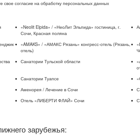
е свое согласие на обработку персональных данных
я
«Neolit Elpida» / «НеоЛит Эльпида» гостиница, г.
А
Сочи, Красная поляна
ленджик
«AMAKS» / «АМАКС Рязань» конгресс-отель (Рязань,
«
отель)
Ч
рства
Санатории Тульской области
«
о
Санатории Туапсе
«
Аменорея / Лечение в Сочи
С
Отель «ЛИБЕРТИ ФЛАЙ» Сочи
С
лижнего зарубежья: