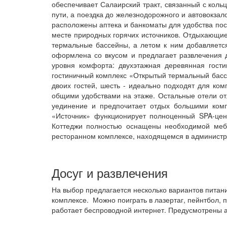
обеспечивает Салаирский тракт, связанный с коль
пути, а поездка до железнодорожного и автовокза
расположены аптека и банкоматы для удобства пос
месте природных горячих источников. Отдыхающие 
термальные бассейны, а летом к ним добавляется
оформлена со вкусом и предлагает развлечения 
уровня комфорта: двухэтажная деревянная гости
гостиничный комплекс «Открытый термальный бассей
двоих гостей, шесть - идеально подходят для ко
общими удобствами на этаже. Остальные отели от
уединение и предпочитает отдых большими комп
«Источник» функционирует полноценный SPA-цен
Коттеджи полностью оснащены необходимой мебе
ресторанном комплексе, находящемся в администра
Досуг и развлечения
На выбор предлагается несколько вариантов питани
комплексе. Можно поиграть в лазертаг, пейнтбол, 
работает беспроводной интернет. Предусмотрены а