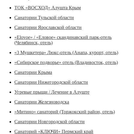
ТОК «ВОСХОД» Алушта Крым
Санатории Тульской области
Санатории Ярославской области
«Elovoe» / «Еловое» скандинавский парк-отель
(Челябинск, отель)
«3 Мушкетера» Люкс-отель (Анапа, курорт, отель)
«Сибирское подворье» отель (Владивосток, отель)
Санатории Крыма
Санатории Нижегородской области
Угревые прыщи / Лечение в Алуште
Санатории Железноводска
«Митино» санаторий (Торжокский район, отель)
Санатории Новгородской области
Санаторий «КЛЮЧИ» Пермский край