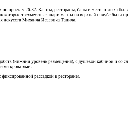
и по проекту 26-37. Каюты, рестораны, бары и места отдыха бы
а некоторые трехместные апартаменты на верхней палубе были п
еля искусств Михаила Исаевича Танича.
добств (нижний уровень размещения), с душевой кабиной и со с
ными кроватями.
 фиксированной рассадкой в ресторане).