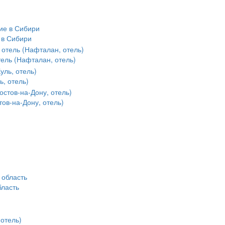
 в Сибири
ель (Нафталан, отель)
ь, отель)
ов-на-Дону, отель)
бласть