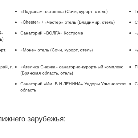
«Подкова» гостиница (Сочи, курорт, отель)
Т
«Chester» / «Честер» отель (Владимир, отель)
С
б»
Санаторий «ВОЛГА» Кострома
«
ь)
орт,
«Моне» отель (Сочи, курорт, отель)
«
ай, г.
«Ателика Снежка» санаторно-курортный комплекс
П
(Брянская область, отель)
Санаторий «Им. В.И.ЛЕНИНА» Ундоры Ульяновская
С
область
лижнего зарубежья: