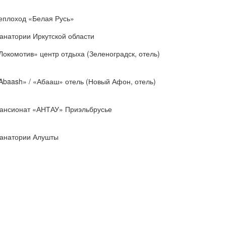
еплоход «Белая Русь»
анатории Иркутской области
Локомотив» центр отдыха (Зеленоградск, отель)
Abaash» / «Абааш» отель (Новый Афон, отель)
ансионат «АНТАУ» Приэльбрусье
анатории Алушты