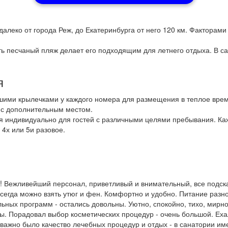
алеко от города Реж, до Екатеринбурга от него 120 км. Факторами
сть песчаный пляж делает его подходящим для летнего отдыха. В с
я
шими крылечками у каждого номера для размещения в теплое время
к с дополнительным местом.
ся индивидуально для гостей с различными целями пребывания. К
 4х или 5и разовое.
 Вежливейший персонал, приветливый и внимательный, все подска
Всегда можно взять утюг и фен. Комфортно и удобно. Питание разн
льных программ - остались довольны. Уютно, спокойно, тихо, мир
. Порадовал выбор косметических процедур - очень большой. Ехал
 важно было качество лечебных процедур и отдых - в санатории им