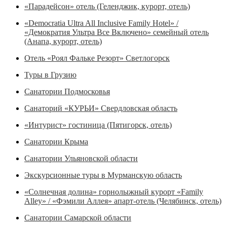
«Парадейсон» отель (Геленджик, курорт, отель)
«Democratia Ultra All Inclusive Family Hotel» /
«Демократия Ультра Все Включено» семейный отель
(Анапа, курорт, отель)
Отель «Роял Фальке Резорт» Светлогорск
Туры в Грузию
Санатории Подмосковья
Санаторий «КУРЬИ» Свердловская область
«Интурист» гостиница (Пятигорск, отель)
Санатории Крыма
Санатории Ульяновской области
Экскурсионные туры в Мурманскую область
«Солнечная долина» горнолыжный курорт «Family
Alley» / «Фэмили Аллея» апарт-отель (Челябинск, отель)
Санатории Самарской области