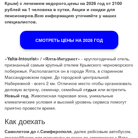
Крым) с лечением недорого,цены на 2026 год от 2100
рублей на 1 человека в сутки, Акции и скидки для
пенсионеров.Всю информацию уточняйте у наших
специалистов.
СМОТРЕТЬ ЦЕНЫ НА 2026 ГОД
«
Yalta-Intourist» / «Ялта-Интурист
» - круглогодичный отель,
признанный самым крупный отелем Крымского черноморского
побережья. Располагается он в городе Ялта, в старинном
Массандровском парке. До городской центральной
Набережной - всего 2 км. Отличное место чтобы организовать
деловую встречу, семинар, семейный о
тдых
или встретить
Новый год
. Живописная парковая зона, уникальные
климатические условия и высокий уровень сервиса помогут
приятно провести время.
Как доехать
Самолетом до г.Симферополя
, далее рейсовым автобусом,
троллейбусом или маршрутным такси до автовокзала г.Ялта.