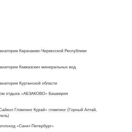
анатории Карачаево-Черкесской Республики
анатории Кавказских минеральных вод
анатории Курганской области
ом отдыха «АБЗАКОВО» Башкирия
Сайкол Глэмпинг Курай» глэмпинг (Горный Алтай,
тель)
еплоход «Санкт-Петербург»