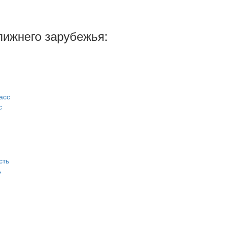
лижнего зарубежья:
с
ь