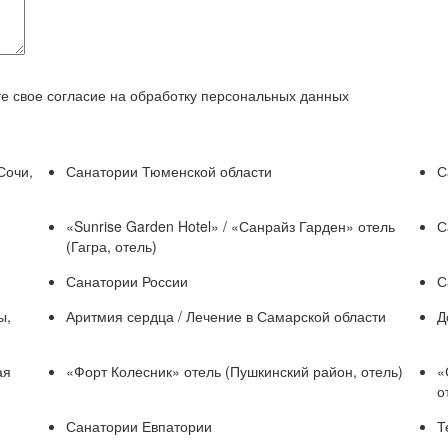
е свое согласие на обработку персональных данных
Сочи,
Санатории Тюменской области
С
«Sunrise Garden Hotel» / «Санрайз Гарден» отель
С
(Гагра, отель)
Санатории России
С
ы,
Аритмия сердца / Лечение в Самарской области
Д
ая
«Форт Колесник» отель (Пушкинский район, отель)
«
о
Санатории Евпатории
Т