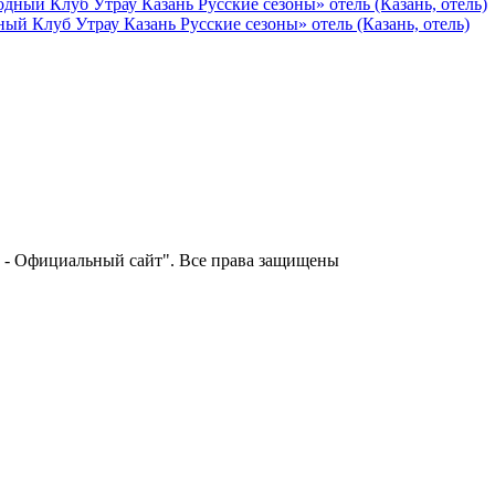
ный Клуб Утрау Казань Русские сезоны» отель (Казань, отель)
 - Официальный сайт". Все права защищены