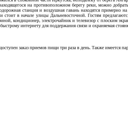
находящегося на противоположном берегу реки, можно добраться
нодорожная станция и воздушная гавань находятся примерно на 
и стоит в начале улицы Дальневосточной. Гостям предлагаютс
биной, кондиционер, электрочайник и телевизор с плоским экра
 быстрому интернету для поддержания связи и охраняемая стоя
оступен заказ приемов пищи три раза в день. Также имеется па