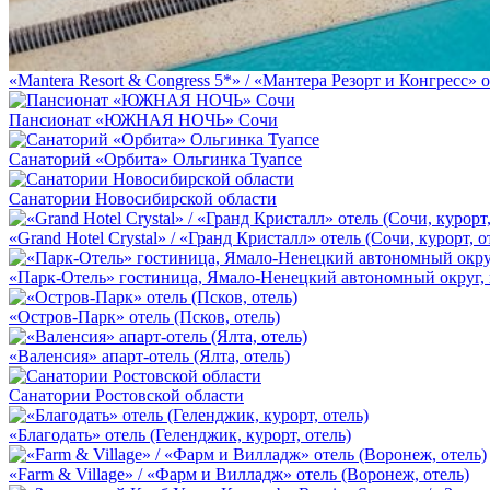
«Mantera Resort & Congress 5*» / «Мантера Резорт и Конгресс» о
Пансионат «ЮЖНАЯ НОЧЬ» Сочи
Санаторий «Орбита» Ольгинка Туапсе
Санатории Новосибирской области
«Grand Hotel Crystal» / «Гранд Кристалл» отель (Сочи, курорт, о
«Парк-Отель» гостиница, Ямало-Ненецкий автономный округ, 
«Остров-Парк» отель (Псков, отель)
«Валенсия» апарт-отель (Ялта, отель)
Санатории Ростовской области
«Благодать» отель (Геленджик, курорт, отель)
«Farm & Village» / «Фарм и Вилладж» отель (Воронеж, отель)