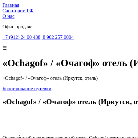
Главная
Санатории РФ
О нас
Офис продаж:
+7 (912) 24 00 438
,
8 902 257 0004
☰
«Ochagof» / «Очагоф» отель (
«Ochagof» / «Очагоф» отель (Иркутск, отель)
Бронирование путевки
«Ochagof» / «Очагоф» отель (Иркутск, о
Очагова́нный четырехзвездочный отель Ochagof уютно располо