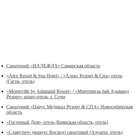
Санаторий «НАДЕЖДА» Самарская область
«Alex Resort & Spa Hotel» / «Алекс Резорт & Спа» отель
(Гагра, отель)
«Monteville by Adamand Resort» / «Монтевиль бай Адаманд
Резорт» апарт-отель, г. Сочи
Санаторий «Парус Медикал Резорт & СПА» Новосибирская
область
«Гостиный Дом» отель (Брянская область, отель)
«Славутич» (корпус Восход) санаторий (Алушта, отель)