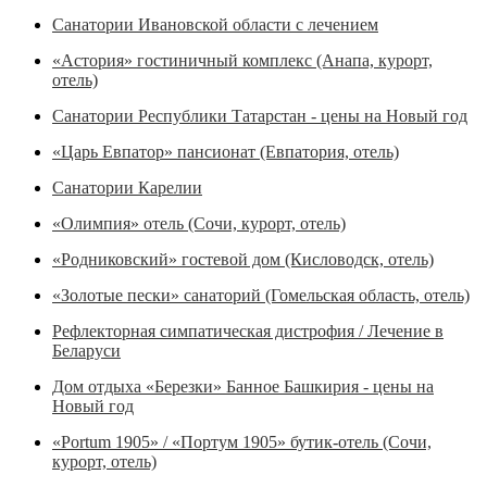
Санатории Ивановской области с лечением
«Астория» гостиничный комплекс (Анапа, курорт,
отель)
Санатории Республики Татарстан - цены на Новый год
«Царь Евпатор» пансионат (Евпатория, отель)
Санатории Карелии
«Олимпия» отель (Сочи, курорт, отель)
«Родниковский» гостевой дом (Кисловодск, отель)
«Золотые пески» санаторий (Гомельская область, отель)
Рефлекторная симпатическая дистрофия / Лечение в
Беларуси
Дом отдыха «Березки» Банное Башкирия - цены на
Новый год
«Portum 1905» / «Портум 1905» бутик-отель (Сочи,
курорт, отель)