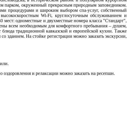
ьным парком, окруженный прекрасным природным заповедником.
ными процедурами и широким выбором спа-услуг, собственный
 высокоскоростным Wi-Fi, круглосуточным обслуживанием и
0 мест: одноместные и двухместные номера класса "Стандарт",
щены всем необходимым для комфортного пребывания – душем,
т блюда традиционной кавказской и европейской кухни. Также
 со зданием. На стойке регистрации можно заказать экскурсии,
били.
о оздоровления и релаксации можно заказать на ресепшн.