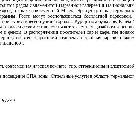
находится рядом с знаменитой Нарзанной галереей и Национал
зды», а также современный Mineral Spa-центр с акватермаль
раммы. Гости могут воспользоваться бесплатной парковкой,
нной туристической улице города – Курортном бульваре. В нем 4
 в классическом стиле, отличаются светлым дизайном и осна
м и феном. В распоряжении посетителей бар и кафе, где подаю
ернету по всей территории комплекса и удобная парковка рядом
 транспорт.
сть современная игровая комната, тир, аттракционы и электромо
ое посещение СПА-зоны. Отдельные услуги в области термальног
, д. 2в