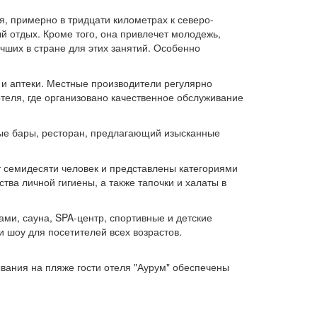
я, примерно в тридцати километрах к северо-
ый отдых. Кроме того, она привлечет молодежь,
ших в стране для этих занятий. Особенно
 и аптеки. Местные производители регулярно
теля, где организовано качественное обслуживание
ные бары, ресторан, предлагающий изысканные
 семидесяти человек и представлены категориями
ва личной гигиены, а также тапочки и халаты в
ми, сауна, SPA-центр, спортивные и детские
 шоу для посетителей всех возрастов.
ывания на пляже гости отеля "Аурум" обеспечены