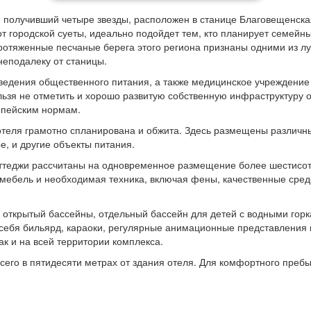
", получивший четыре звезды, расположен в станице Благовещенска
от городской суеты, идеально подойдет тем, кто планирует семейн
отяженные песчаные берега этого региона признаны одними из луч
неподалеку от станицы.
ведения общественного питания, а также медицинское учреждение
ьзя не отметить и хорошо развитую собственную инфраструктуру о
ропейским нормам.
 отеля грамотно спланирована и обжита. Здесь размещены различ
е, и другие объекты питания.
оттеджи рассчитаны на одновременное размещение более шестисот
мебель и необходимая техника, включая фены, качественные средст
открытый бассейны, отдельный бассейн для детей с водными горка
себя бильярд, караоки, регулярные анимационные представления и
ак и на всей территории комплекса.
сего в пятидесяти метрах от здания отеля. Для комфортного преб