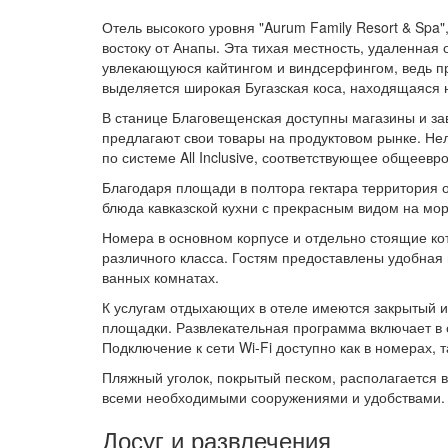
Отель высокого уровня "Aurum Family Resort & Spa
востоку от Анапы. Эта тихая местность, удаленная 
увлекающуюся кайтингом и виндсерфингом, ведь пр
выделяется широкая Бугазская коса, находящаяся 
В станице Благовещенская доступны магазины и за
предлагают свои товары на продуктовом рынке. Нел
по системе All Inclusive, соответствующее общеев
Благодаря площади в полтора гектара территория
блюда кавказской кухни с прекрасным видом на мор
Номера в основном корпусе и отдельно стоящие к
различного класса. Гостям предоставлены удобная 
ванных комнатах.
К услугам отдыхающих в отеле имеются закрытый и 
площадки. Развлекательная программа включает в 
Подключение к сети Wi-Fi доступно как в номерах, т
Пляжный уголок, покрытый песком, располагается в
всеми необходимыми сооружениями и удобствами.
Досуг и развлечения