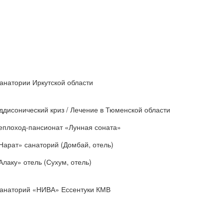
анатории Иркутской области
ддисонический криз / Лечение в Тюменской области
еплоход-пансионат «Лунная соната»
Нарат» санаторий (Домбай, отель)
Алаку» отель (Сухум, отель)
анаторий «НИВА» Ессентуки КМВ