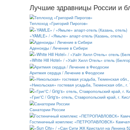
Лучшие здравницы России и б
Теплоход «Григорий Пирогов»
«YAMLE» / «Ямьле» апарт-отель (Казань, отель)
Аденоиды / Лечение в Сибири
«White Hill Hotel» / «Уайт Хилл Отель» отель (Белго
Аритмия сердца / Лечение в Феодосии
«Никольская» гостевая усадьба, Тюменская обл., г
«Григ'С / Grig's» отель, Ставропольский край, г. Кис
Санатории России
Гостиничный комплекс «ПЕТРОПАВЛОВСК» Камчат