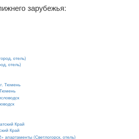
лижнего зарубежья:
род, отель)
. Тюмень
ловодск
ский Край