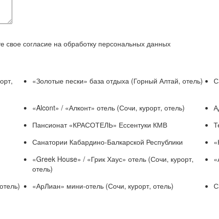
е свое согласие на обработку персональных данных
орт,
«Золотые пески» база отдыха (Горный Алтай, отель)
С
«Alcont» / «Алконт» отель (Сочи, курорт, отель)
А
Пансионат «КРАСОТЕЛЬ» Ессентуки КМВ
Т
Санатории Кабардино-Балкарской Республики
«
«Greek House» / «Грик Хаус» отель (Сочи, курорт,
«
отель)
 отель)
«АрЛиан» мини-отель (Сочи, курорт, отель)
С