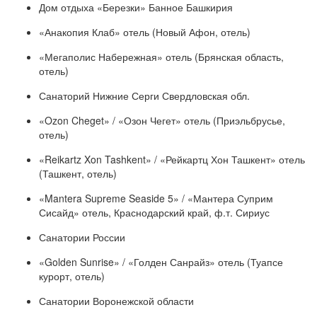
Дом отдыха «Березки» Банное Башкирия
«Анакопия Клаб» отель (Новый Афон, отель)
«Мегаполис Набережная» отель (Брянская область,
отель)
Санаторий Нижние Серги Свердловская обл.
«Ozon Cheget» / «Озон Чегет» отель (Приэльбрусье,
отель)
«Reikartz Xon Tashkent» / «Рейкартц Хон Ташкент» отель
(Ташкент, отель)
«Mantera Supreme Seaside 5» / «Мантера Суприм
Сисайд» отель, Краснодарский край, ф.т. Сириус
Санатории России
«Golden Sunrise» / «Голден Санрайз» отель (Туапсе
курорт, отель)
Санатории Воронежской области