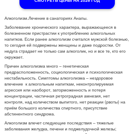
СМОТРЕТЬ ЦЕНЫ НА 2026 ГОД
Алкоголизм.Лечение в санаториях Анапы.
Заболевание хронического характера, выражающееся в
болезненном пристрастии к употреблению алкогольных
напитков. Если ранее алкоголизм считался мужской болезнью,
то сегодня ей подвержены женщины и даже подростки. От
недуга страдает не только сам алкоголик, но и все те, кто его
окружает.
Причин алкоголизма много – генетическая
предрасположенность, социологическая и психологическая
нестабильность. Симптомы алкоголизма – нездоровое
влечение к алкогольным напиткам, неконтролируемая
агрессия или наоборот, заторможенность и потеря
концентрации, частичная ретроградная амнезия, нет
контроля, над количеством выпитого, нет реакции (рвоты) на
приём большого количества спиртного, присутствие
абстинентного синдрома.
Алкоголизм влечет следующие последствия – тяжелые
заболевания желудка, печени и поджелудочной железы;