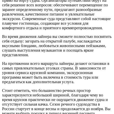
прямо на борту судна. Организаторы путешествий берут на
себя решение всех вопросов: обеспечивают перемещение по
заранее определенному пути, предлагают разнообразные
развлечения, качественное питание и увлекательные
экскурсии. Современные суда представляют собой настоящие
плавучие гостиницы, создающие все условия для
комфортного отдыха и приятного времяпрепровождения.
Во время движения лайнера вы сможете полностью посвятить
себя отдыху: загорать на открытой палубе, наслаждаться
вкусными блюдами, любоваться живописными пейзажами,
слушать выступления музыкантов и посещать яркие
представления.
На протяжении всего маршрута лайнеры делают остановки в
самых привлекательных уголках страны. В зависимости от
уровня сервиса круизной компании, экскурсионная
программа может быть включена в стоимость тура или
предлагаться как дополнительная услуга.
Стоит отметить, что большинство речных простор
характеризуются небольшой шириной, благодаря чему во
время круизов практически не ощущается движение судна и
отсутствует сильная качка. Сезон речного судоходства в
России стартует в конце весны и продолжается до ноября. Вы
можете выбрать поездку в период весенней расцвета